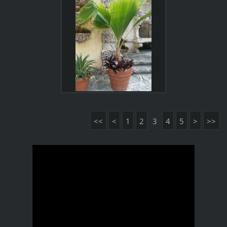
<<
<
1
2
3
4
5
>
>>