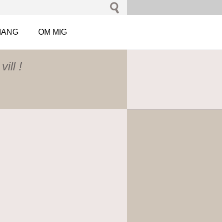
MANG
OM MIG
ill !