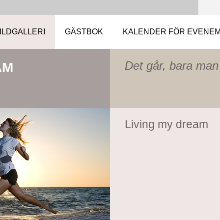
ILDGALLERI
GÄSTBOK
KALENDER FÖR EVENE
Det går, bara man v
AM
Living my dream