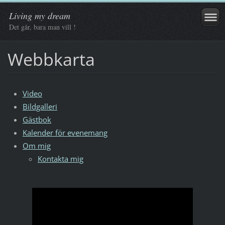
Living my dream
Det går, bara man vill !
Webbkarta
Video
Bildgalleri
Gästbok
Kalender för evenemang
Om mig
Kontakta mig