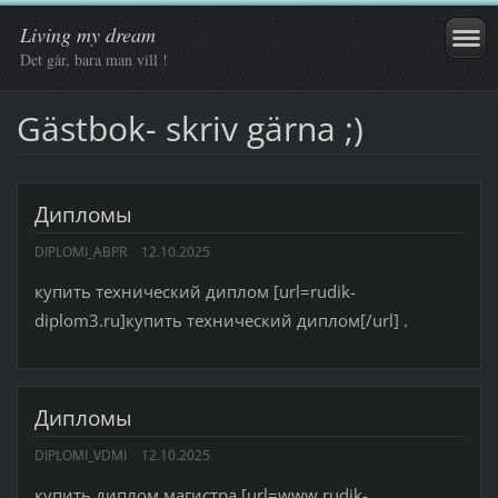
Living my dream
Det går, bara man vill !
Gästbok- skriv gärna ;)
Дипломы
DIPLOMI_ABPR
12.10.2025
купить технический диплом [url=rudik-
diplom3.ru]купить технический диплом[/url] .
Дипломы
DIPLOMI_VDMI
12.10.2025
купить диплом магистра [url=www.rudik-