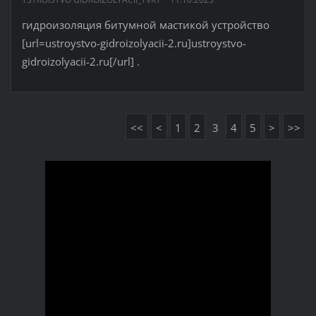
гидроизоляция битумной мастикой устройство
[url=ustroystvo-gidroizolyacii-2.ru]ustroystvo-
gidroizolyacii-2.ru[/url] .
<<
<
1
2
3
4
5
>
>>