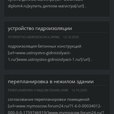
diplom4.ru]купить диплом магистра[/url] .
устройство гидроизоляции
YSTROISTVO GIDROIZOLYACII_WVML
12.10.2025
гидроизоляция бетонных конструкций
[url=www.ustroystvo-gidroizolyacii-
1.ru/]www.ustroystvo-gidroizolyacii-1.ru/[/url] .
перепланировка в нежилом здании
PEREPLANIROVKA V NEJILOM ZDANII_HXMI
12.10.2025
согласование перепланировки помещений
[url=www.mymoscow.forum24.ru/?1-6-0-00034012-
000-0-0-1759746919/]www.mymoscow.forum24.ru/?