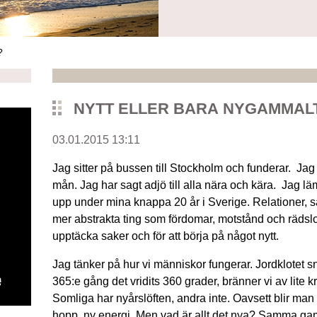
?
NYTT ELLER BARA NYGAMMALT
03.01.2015 13:11
Jag sitter på bussen till Stockholm och funderar. Jag 
mån. Jag har sagt adjö till alla nära och kära. Jag lä
upp under mina knappa 20 år i Sverige. Relationer, 
mer abstrakta ting som fördomar, motstånd och rädslor.
upptäcka saker och för att börja på något nytt.
Jag tänker på hur vi människor fungerar. Jordklotet sn
365:e gång det vridits 360 grader, bränner vi av lite kr
Somliga har nyårslöften, andra inte. Oavsett blir man l
hopp, ny energi. Men vad är allt det nya? Samma g