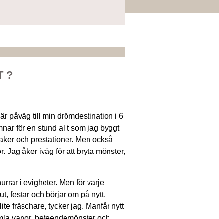
 ?
är påväg till min drömdestination i 6
mnar för en stund allt som jag byggt
saker och prestationer. Men också
 Jag åker iväg för att bryta mönster,
urrar i evigheter. Men för varje
ut, festar och börjar om på nytt.
ite fräschare, tycker jag. Manfår nytt
amla vanor, beteendemönster och