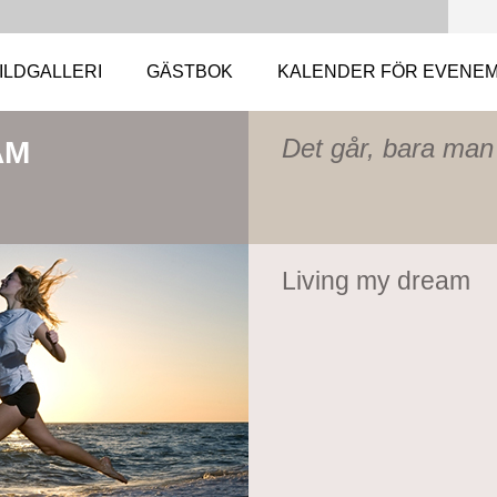
ILDGALLERI
GÄSTBOK
KALENDER FÖR EVENE
Det går, bara man v
AM
Living my dream