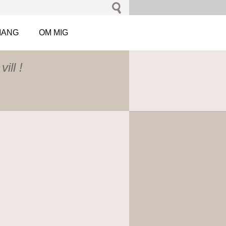
MANG
OM MIG
ill !