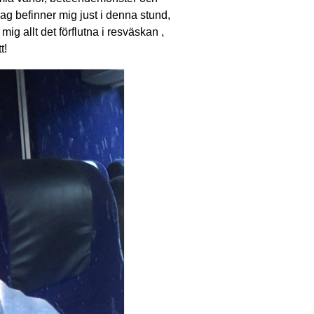
g befinner mig just i denna stund,
ig allt det förflutna i resväskan ,
t!